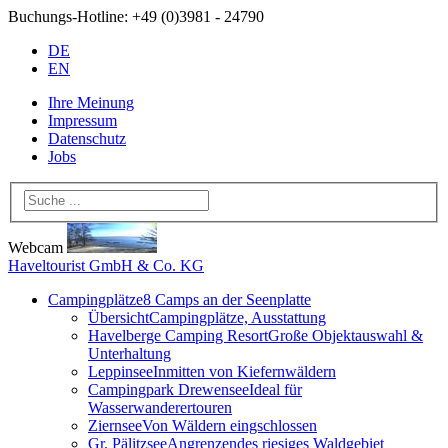
Buchungs-Hotline:
+49 (0)3981 - 24790
DE
EN
Ihre Meinung
Impressum
Datenschutz
Jobs
Webcam
Haveltourist GmbH & Co. KG
Campingplätze
8 Camps an der Seenplatte
Übersicht
Campingplätze, Ausstattung
Havelberge Camping Resort
Große Objektauswahl &
Unterhaltung
Leppinsee
Inmitten von Kiefernwäldern
Campingpark Drewensee
Ideal für
Wasserwanderertouren
Ziernsee
Von Wäldern eingschlossen
Gr. Pälitzsee
Angrenzendes riesiges Waldgebiet