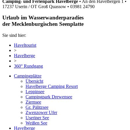
Camping- und Ferienpark Havelberge
•
An den Havelbergen 1
•
17237 Userin / OT Groß Quassow
•
03981 24790
Urlaub im Wasserwanderparadies
der Mecklenburgischen Seenplatte
Sie sind hier:
Haveltourist
>
Havelberge
>
360° Rundgang
Campingplätze
Übersicht
Havelberge Camping Resort
Leppinsee
Campingpark Drewensee
Ziernsee
Gr. Pälitzsee
Zwenzower Ufer
Useriner See
Weißen See
Havelberge