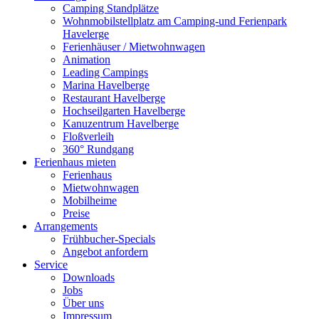
Camping Standplätze
Wohnmobilstellplatz am Camping-und Ferienpark
Havelerge
Ferienhäuser / Mietwohnwagen
Animation
Leading Campings
Marina Havelberge
Restaurant Havelberge
Hochseilgarten Havelberge
Kanuzentrum Havelberge
Floßverleih
360° Rundgang
Ferienhaus mieten
Ferienhaus
Mietwohnwagen
Mobilheime
Preise
Arrangements
Frühbucher-Specials
Angebot anfordern
Service
Downloads
Jobs
Über uns
Impressum