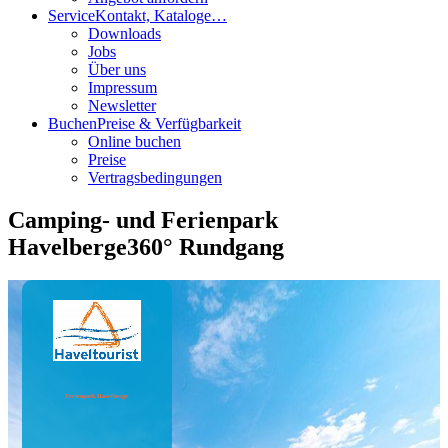
Service
Kontakt, Kataloge…
Downloads
Jobs
Über uns
Impressum
Newsletter
Buchen
Preise & Verfügbarkeit
Online buchen
Preise
Vertragsbedingungen
Camping- und Ferienpark
Havelberge
360° Rundgang