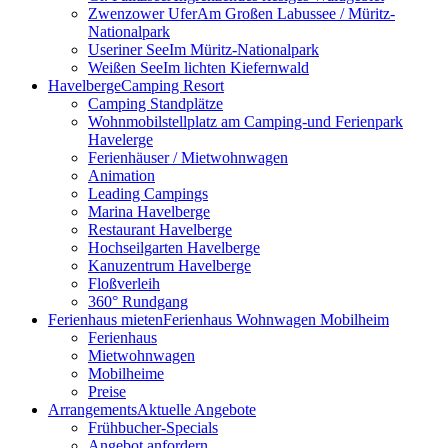
Zwenzower Ufer
Am Großen Labussee / Müritz-
Nationalpark
Useriner See
Im Müritz-Nationalpark
Weißen See
Im lichten Kiefernwald
Havelberge
Camping Resort
Camping Standplätze
Wohnmobilstellplatz am Camping-und Ferienpark
Havelerge
Ferienhäuser / Mietwohnwagen
Animation
Leading Campings
Marina Havelberge
Restaurant Havelberge
Hochseilgarten Havelberge
Kanuzentrum Havelberge
Floßverleih
360° Rundgang
Ferienhaus mieten
Ferienhaus Wohnwagen Mobilheim
Ferienhaus
Mietwohnwagen
Mobilheime
Preise
Arrangements
Aktuelle Angebote
Frühbucher-Specials
Angebot anfordern