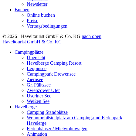
Newsletter
Buchen
Online buchen
Preise
Vertragsbedingungen
© 2026 - Haveltourist GmbH & Co. KG
nach oben
Haveltourist GmbH & Co. KG
Campingplätze
Übersicht
Havelberge Camping Resort
Leppinsee
Campingpark Drewensee
Ziernsee
Gr. Pälitzsee
Zwenzower Ufer
Useriner See
Weißen See
Havelberge
Camping Standplätze
Wohnmobilstellplatz am Camping-und Ferienpark
Havelerge
Ferienhäuser / Mietwohnwagen
Animation