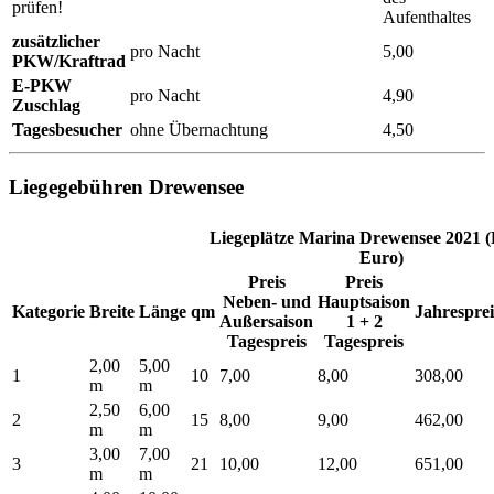
prüfen!
Aufenthaltes
zusätzlicher
pro Nacht
5,00
PKW/Kraftrad
E-PKW
pro Nacht
4,90
Zuschlag
Tagesbesucher
ohne Übernachtung
4,50
Liegegebühren Drewensee
Liegeplätze Marina Drewensee 2021 (P
Euro)
Preis
Preis
Neben- und
Hauptsaison
Kategorie
Breite
Länge
qm
Jahresprei
Außersaison
1 + 2
Tagespreis
Tagespreis
2,00
5,00
1
10
7,00
8,00
308,00
m
m
2,50
6,00
2
15
8,00
9,00
462,00
m
m
3,00
7,00
3
21
10,00
12,00
651,00
m
m