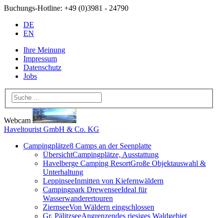
Buchungs-Hotline:
+49 (0)3981 - 24790
DE
EN
Ihre Meinung
Impressum
Datenschutz
Jobs
Webcam
Haveltourist GmbH & Co. KG
Campingplätze
8 Camps an der Seenplatte
Übersicht
Campingplätze, Ausstattung
Havelberge Camping Resort
Große Objektauswahl &
Unterhaltung
Leppinsee
Inmitten von Kiefernwäldern
Campingpark Drewensee
Ideal für
Wasserwanderertouren
Ziernsee
Von Wäldern eingschlossen
Gr. Pälitzsee
Angrenzendes riesiges Waldgebiet