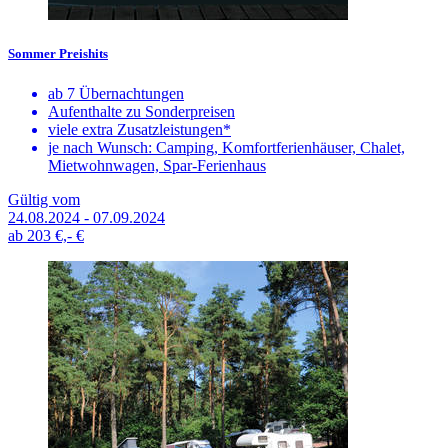
Sommer Preishits
ab 7 Übernachtungen
Aufenthalte zu Sonderpreisen
viele extra Zusatzleistungen*
je nach Wunsch: Camping, Komfortferienhäuser, Chalet,
Mietwohnwagen, Spar-Ferienhaus
Gültig vom
24.08.2024 - 07.09.2024
ab
203 €,-
€