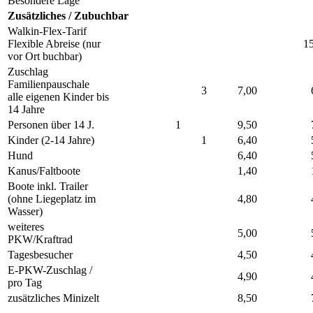
Besondere Lage
Zusätzliches / Zubuchbar
Walkin-Flex-Tarif
Flexible Abreise (nur
15
vor Ort buchbar)
Zuschlag
Familienpauschale
3
7,00
alle eigenen Kinder bis
14 Jahre
Personen über 14 J.
1
9,50
Kinder (2-14 Jahre)
1
6,40
Hund
6,40
Kanus/Faltboote
1,40
Boote inkl. Trailer
(ohne Liegeplatz im
4,80
Wasser)
weiteres
5,00
PKW/Kraftrad
Tagesbesucher
4,50
E-PKW-Zuschlag /
4,90
pro Tag
zusätzliches Minizelt
8,50