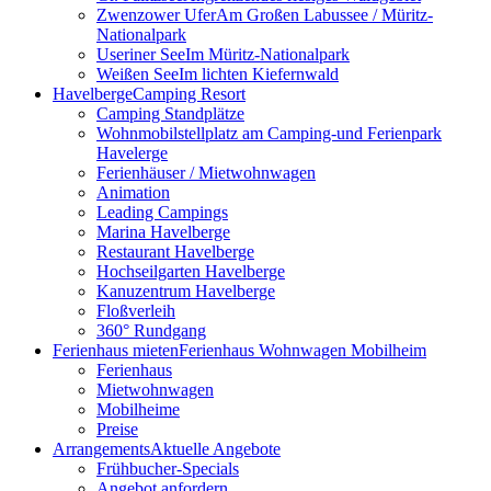
Zwenzower Ufer
Am Großen Labussee / Müritz-
Nationalpark
Useriner See
Im Müritz-Nationalpark
Weißen See
Im lichten Kiefernwald
Havelberge
Camping Resort
Camping Standplätze
Wohnmobilstellplatz am Camping-und Ferienpark
Havelerge
Ferienhäuser / Mietwohnwagen
Animation
Leading Campings
Marina Havelberge
Restaurant Havelberge
Hochseilgarten Havelberge
Kanuzentrum Havelberge
Floßverleih
360° Rundgang
Ferienhaus mieten
Ferienhaus Wohnwagen Mobilheim
Ferienhaus
Mietwohnwagen
Mobilheime
Preise
Arrangements
Aktuelle Angebote
Frühbucher-Specials
Angebot anfordern