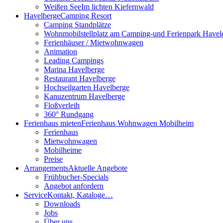
Weißen See
Im lichten Kiefernwald
Havelberge
Camping Resort
Camping Standplätze
Wohnmobilstellplatz am Camping-und Ferienpark Havel
Ferienhäuser / Mietwohnwagen
Animation
Leading Campings
Marina Havelberge
Restaurant Havelberge
Hochseilgarten Havelberge
Kanuzentrum Havelberge
Floßverleih
360° Rundgang
Ferienhaus mieten
Ferienhaus Wohnwagen Mobilheim
Ferienhaus
Mietwohnwagen
Mobilheime
Preise
Arrangements
Aktuelle Angebote
Frühbucher-Specials
Angebot anfordern
Service
Kontakt, Kataloge…
Downloads
Jobs
Über uns