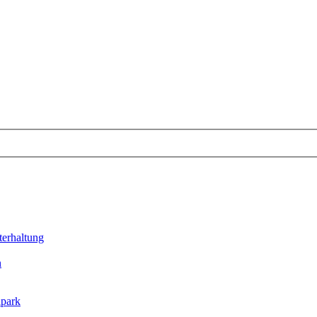
erhaltung
n
lpark