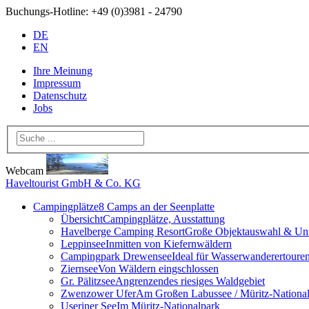
Buchungs-Hotline:
+49 (0)3981 - 24790
DE
EN
Ihre Meinung
Impressum
Datenschutz
Jobs
Webcam
Haveltourist GmbH & Co. KG
Campingplätze
8 Camps an der Seenplatte
Übersicht
Campingplätze, Ausstattung
Havelberge Camping Resort
Große Objektauswahl & Unt
Leppinsee
Inmitten von Kiefernwäldern
Campingpark Drewensee
Ideal für Wasserwanderertoure
Ziernsee
Von Wäldern eingschlossen
Gr. Pälitzsee
Angrenzendes riesiges Waldgebiet
Zwenzower Ufer
Am Großen Labussee / Müritz-Nationa
Useriner See
Im Müritz-Nationalpark