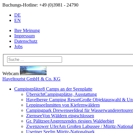
Buchungs-Hotline:
+49 (0)3981 - 24790
DE
EN
Ihre Meinung
Impressum
Datenschutz
Jobs
Webcam
Haveltourist GmbH & Co. KG
Campingplätze
8 Camps an der Seenplatte
Übersicht
Campingplätze, Ausstattung
Havelberge Camping Resort
Große Objektauswahl & Unt
Leppinsee
Inmitten von Kiefernwäldern
Campingpark Drewensee
Ideal für Wasserwanderertoure
Ziernsee
Von Wäldern eingschlossen
Gr. Pälitzsee
Angrenzendes riesiges Waldgebiet
Zwenzower Ufer
Am Großen Labussee / Müritz-Nationa
Useriner See
Im Müritz-Nationalpark