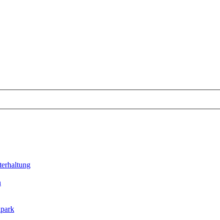
erhaltung
n
lpark