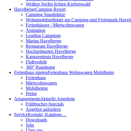
Weißen See
Im lichten Kiefernwald
Havelberge
Camping Resort
Camping Standplätze
Wohnmobilstellplatz am Camping-und Ferienpark Havel
Ferienhäuser / Mietwohnwagen
Animation
Leading Campings
Marina Havelberge
Restaurant Havelberge
Hochseilgarten Havelberge
Kanuzentrum Havelberge
Floßverleih
360° Rundgang
Ferienhaus mieten
Ferienhaus Wohnwagen Mobilheim
Ferienhaus
Mietwohnwagen
Mobilheime
Preise
Arrangements
Aktuelle Angebote
Frühbucher-Specials
Angebot anfordern
Service
Kontakt, Kataloge…
Downloads
Jobs
Über uns