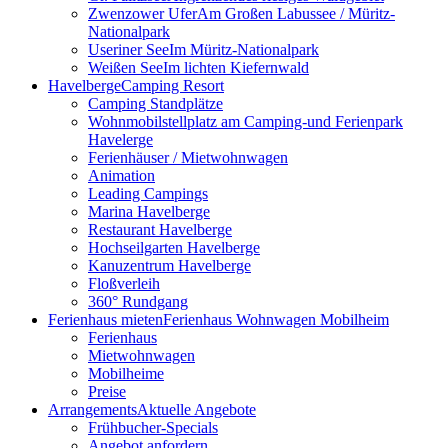
Zwenzower Ufer
Am Großen Labussee / Müritz-
Nationalpark
Useriner See
Im Müritz-Nationalpark
Weißen See
Im lichten Kiefernwald
Havelberge
Camping Resort
Camping Standplätze
Wohnmobilstellplatz am Camping-und Ferienpark
Havelerge
Ferienhäuser / Mietwohnwagen
Animation
Leading Campings
Marina Havelberge
Restaurant Havelberge
Hochseilgarten Havelberge
Kanuzentrum Havelberge
Floßverleih
360° Rundgang
Ferienhaus mieten
Ferienhaus Wohnwagen Mobilheim
Ferienhaus
Mietwohnwagen
Mobilheime
Preise
Arrangements
Aktuelle Angebote
Frühbucher-Specials
Angebot anfordern