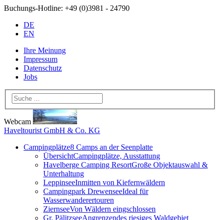
Buchungs-Hotline:
+49 (0)3981 - 24790
DE
EN
Ihre Meinung
Impressum
Datenschutz
Jobs
Webcam
Haveltourist GmbH & Co. KG
Campingplätze
8 Camps an der Seenplatte
Übersicht
Campingplätze, Ausstattung
Havelberge Camping Resort
Große Objektauswahl &
Unterhaltung
Leppinsee
Inmitten von Kiefernwäldern
Campingpark Drewensee
Ideal für
Wasserwanderertouren
Ziernsee
Von Wäldern eingschlossen
Gr. Pälitzsee
Angrenzendes riesiges Waldgebiet