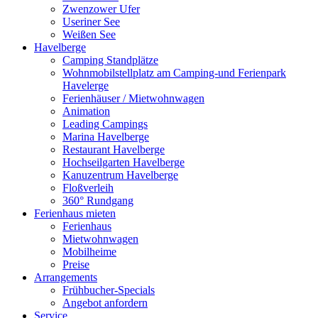
Zwenzower Ufer
Useriner See
Weißen See
Havelberge
Camping Standplätze
Wohnmobilstellplatz am Camping-und Ferienpark
Havelerge
Ferienhäuser / Mietwohnwagen
Animation
Leading Campings
Marina Havelberge
Restaurant Havelberge
Hochseilgarten Havelberge
Kanuzentrum Havelberge
Floßverleih
360° Rundgang
Ferienhaus mieten
Ferienhaus
Mietwohnwagen
Mobilheime
Preise
Arrangements
Frühbucher-Specials
Angebot anfordern
Service