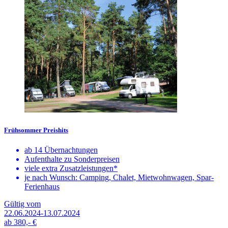
Frühsommer Preishits
ab 14 Übernachtungen
Aufenthalte zu Sonderpreisen
viele extra Zusatzleistungen*
je nach Wunsch: Camping, Chalet, Mietwohnwagen, Spar-
Ferienhaus
Gültig vom
22.06.2024-13.07.2024
ab
380,-
€