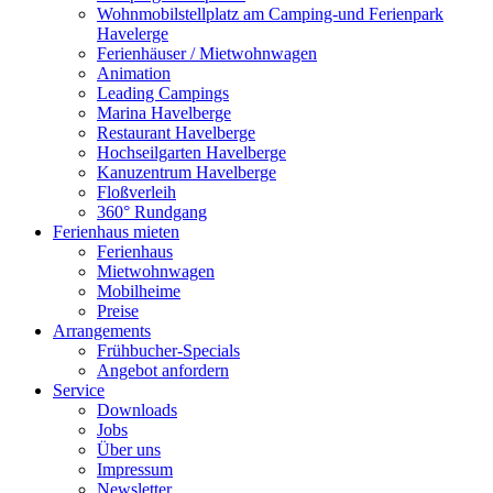
Wohnmobilstellplatz am Camping-und Ferienpark
Havelerge
Ferienhäuser / Mietwohnwagen
Animation
Leading Campings
Marina Havelberge
Restaurant Havelberge
Hochseilgarten Havelberge
Kanuzentrum Havelberge
Floßverleih
360° Rundgang
Ferienhaus mieten
Ferienhaus
Mietwohnwagen
Mobilheime
Preise
Arrangements
Frühbucher-Specials
Angebot anfordern
Service
Downloads
Jobs
Über uns
Impressum
Newsletter