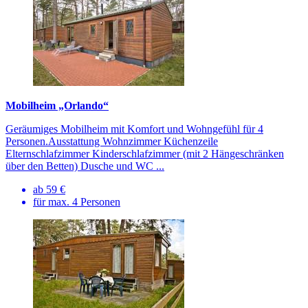
Mobilheim „Orlando“
Geräumiges Mobilheim mit Komfort und Wohngefühl für 4
Personen.Ausstattung Wohnzimmer Küchenzeile
Elternschlafzimmer Kinderschlafzimmer (mit 2 Hängeschränken
über den Betten) Dusche und WC ...
ab 59 €
für max. 4 Personen