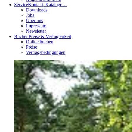
Service
Kontakt, Kataloge…
Downloads
Jobs
Über uns
Impressum
Newsletter
Buchen
Preise & Verfügbarkeit
Online buchen
Preise
Vertragsbedingungen