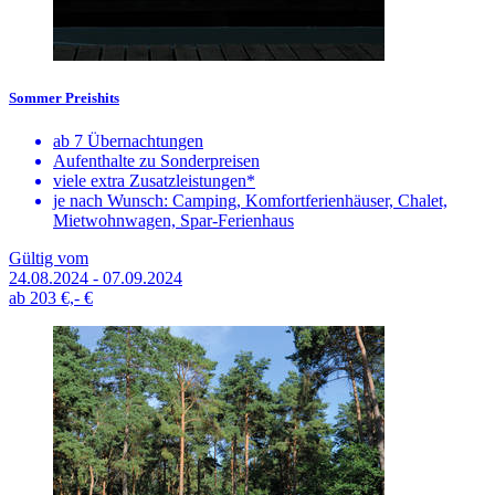
Sommer Preishits
ab 7 Übernachtungen
Aufenthalte zu Sonderpreisen
viele extra Zusatzleistungen*
je nach Wunsch: Camping, Komfortferienhäuser, Chalet,
Mietwohnwagen, Spar-Ferienhaus
Gültig vom
24.08.2024 - 07.09.2024
ab
203 €,-
€