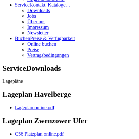
Service
Kontakt, Kataloge…
Downloads
Jobs
Über uns
Impressum
Newsletter
Buchen
Preise & Verfügbarkeit
Online buchen
Preise
Vertragsbedingungen
Service
Downloads
Lagepläne
Lageplan Havelberge
Lageplan online.pdf
Lageplan Zwenzower Ufer
C56 Platzplan online.pdf