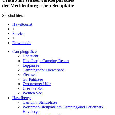
der Mecklenburgischen Seenplatte
Sie sind hier:
Haveltourist
>
Service
>
Downloads
Campingplätze
Übersicht
Havelberge Camping Resort
Leppinsee
Campingpark Drewensee
Ziernsee
Gr. Pälitzsee
Zwenzower Ufer
Useriner See
Weißen See
Havelberge
Camping Standplätze
Wohnmobilstellplatz am Camping-und Ferienpark
Havelerge