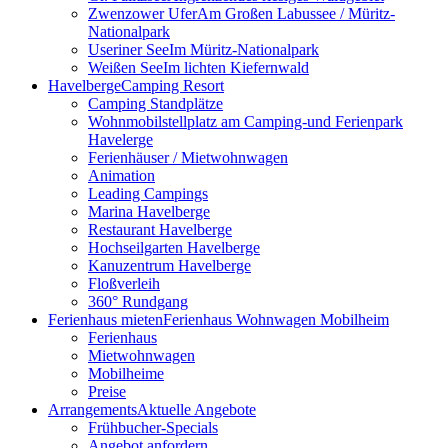
Zwenzower Ufer
Am Großen Labussee / Müritz-
Nationalpark
Useriner See
Im Müritz-Nationalpark
Weißen See
Im lichten Kiefernwald
Havelberge
Camping Resort
Camping Standplätze
Wohnmobilstellplatz am Camping-und Ferienpark
Havelerge
Ferienhäuser / Mietwohnwagen
Animation
Leading Campings
Marina Havelberge
Restaurant Havelberge
Hochseilgarten Havelberge
Kanuzentrum Havelberge
Floßverleih
360° Rundgang
Ferienhaus mieten
Ferienhaus Wohnwagen Mobilheim
Ferienhaus
Mietwohnwagen
Mobilheime
Preise
Arrangements
Aktuelle Angebote
Frühbucher-Specials
Angebot anfordern