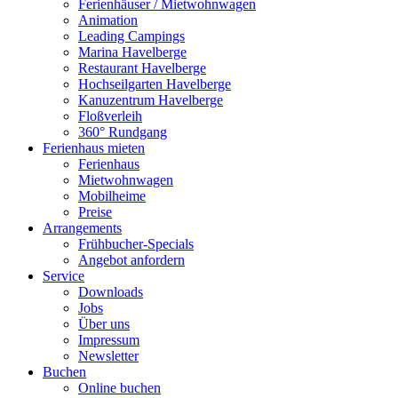
Ferienhäuser / Mietwohnwagen
Animation
Leading Campings
Marina Havelberge
Restaurant Havelberge
Hochseilgarten Havelberge
Kanuzentrum Havelberge
Floßverleih
360° Rundgang
Ferienhaus mieten
Ferienhaus
Mietwohnwagen
Mobilheime
Preise
Arrangements
Frühbucher-Specials
Angebot anfordern
Service
Downloads
Jobs
Über uns
Impressum
Newsletter
Buchen
Online buchen