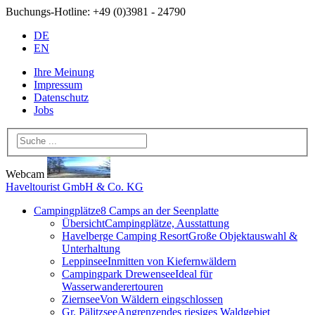
Buchungs-Hotline:
+49 (0)3981 - 24790
DE
EN
Ihre Meinung
Impressum
Datenschutz
Jobs
Webcam
Haveltourist GmbH & Co. KG
Campingplätze
8 Camps an der Seenplatte
Übersicht
Campingplätze, Ausstattung
Havelberge Camping Resort
Große Objektauswahl &
Unterhaltung
Leppinsee
Inmitten von Kiefernwäldern
Campingpark Drewensee
Ideal für
Wasserwanderertouren
Ziernsee
Von Wäldern eingschlossen
Gr. Pälitzsee
Angrenzendes riesiges Waldgebiet