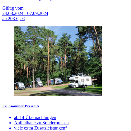
Gültig vom
24.08.2024 - 07.09.2024
ab
203 €,-
€
Frühsommer Preishits
ab 14 Übernachtungen
Aufenthalte zu Sonderpreisen
viele extra Zusatzleistungen*