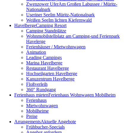
Zwenzower Ufer
Am Großen Labussee / Müritz-
Nationalpark
Useriner See
Im Müritz-Nationalpark
Weißen See
Im lichten Kiefernwald
Havelberge
Camping Resort
Camping Standplätze
Wohnmobilstellplatz am Camping-und Ferienpark
Havelerge
Ferienhäuser / Mietwohnwagen
Animation
Leading Campings
Marina Havelberge
Restaurant Havelberge
Hochseilgarten Havelberge
Kanuzentrum Havelberge
Floßverleih
360° Rundgang
Ferienhaus mieten
Ferienhaus Wohnwagen Mobilheim
Ferienhaus
Mietwohnwagen
Mobilheime
Preise
Arrangements
Aktuelle Angebote
Frühbucher-Specials
Angebot anfordern