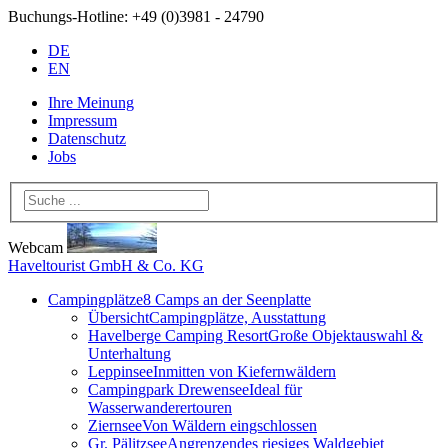
Buchungs-Hotline:
+49 (0)3981 - 24790
DE
EN
Ihre Meinung
Impressum
Datenschutz
Jobs
Webcam
Haveltourist GmbH & Co. KG
Campingplätze
8 Camps an der Seenplatte
Übersicht
Campingplätze, Ausstattung
Havelberge Camping Resort
Große Objektauswahl &
Unterhaltung
Leppinsee
Inmitten von Kiefernwäldern
Campingpark Drewensee
Ideal für
Wasserwanderertouren
Ziernsee
Von Wäldern eingschlossen
Gr. Pälitzsee
Angrenzendes riesiges Waldgebiet