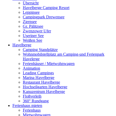
Übersicht
Havelberge Camping Resort
Leppinsee
Campingpark Drewensee
Ziernsee
Gr. Pälitzsee
Zwenzower Ufer
Useriner See
Weißen See
Havelberge
Camping Standplätze
Wohnmobilstellplatz am Camping-und Ferienpark
Havelerge
Ferienhäuser / Mietwohnwagen
Animation
Leading Campings
Marina Havelberge
Restaurant Havelberge
Hochseilgarten Havelberge
Kanuzentrum Havelberge
Floßverleih
360° Rundgang
Ferienhaus mieten
Ferienhaus
Mietwohnwagen