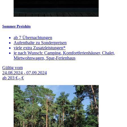
Sommer Preishits
ab 7 Übernachtungen
Aufenthalte zu Sonderpreisen
viele extra Zusatzleistungen*
je nach Wunsch: Camping, Komfortferienhäuser, Chalet,
Mietwohnwagen, Spar-Ferienhaus
Gültig vom
24.08.2024 - 07.09.2024
ab
203 €,-
€