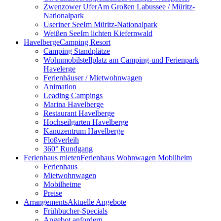
Zwenzower Ufer
Am Großen Labussee / Müritz-
Nationalpark
Useriner See
Im Müritz-Nationalpark
Weißen See
Im lichten Kiefernwald
Havelberge
Camping Resort
Camping Standplätze
Wohnmobilstellplatz am Camping-und Ferienpark
Havelerge
Ferienhäuser / Mietwohnwagen
Animation
Leading Campings
Marina Havelberge
Restaurant Havelberge
Hochseilgarten Havelberge
Kanuzentrum Havelberge
Floßverleih
360° Rundgang
Ferienhaus mieten
Ferienhaus Wohnwagen Mobilheim
Ferienhaus
Mietwohnwagen
Mobilheime
Preise
Arrangements
Aktuelle Angebote
Frühbucher-Specials
Angebot anfordern