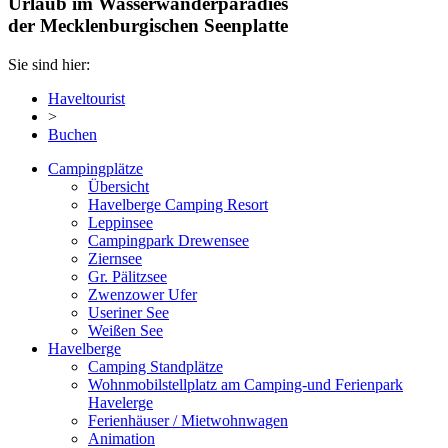
Urlaub im Wasserwanderparadies
der Mecklenburgischen Seenplatte
Sie sind hier:
Haveltourist
>
Buchen
Campingplätze
Übersicht
Havelberge Camping Resort
Leppinsee
Campingpark Drewensee
Ziernsee
Gr. Pälitzsee
Zwenzower Ufer
Useriner See
Weißen See
Havelberge
Camping Standplätze
Wohnmobilstellplatz am Camping-und Ferienpark
Havelerge
Ferienhäuser / Mietwohnwagen
Animation