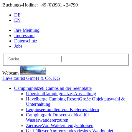
Buchungs-Hotline:
+49 (0)3981 - 24790
DE
EN
Ihre Meinung
Impressum
Datenschutz
Jobs
Webcam
Haveltourist GmbH & Co. KG
Campingplätze
8 Camps an der Seenplatte
Übersicht
Campingplätze, Ausstattung
Havelberge Camping Resort
Große Objektauswahl &
Unterhaltung
Leppinsee
Inmitten von Kiefernwäldern
Campingpark Drewensee
Ideal für
Wasserwanderertouren
Ziernsee
Von Wäldern eingschlossen
Gr. Pälitzsee
Angrenzendes riesiges Waldgebiet